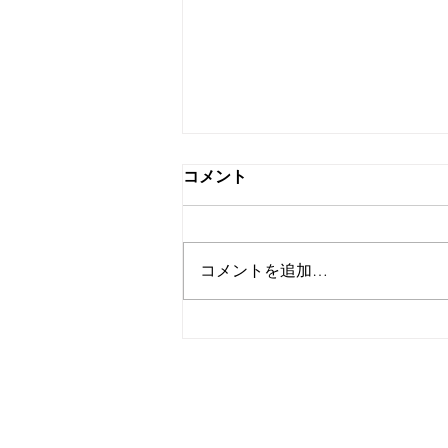
コメント
コメントを追加…
【夏の夜 岐阜を満喫】夜風が
心地いい「鵜飼ナイトウオー
キング」開催！伝統の総がら
みを歩きながら鑑賞しよう!