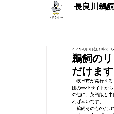
長良川鵜
©岐阜市178
2021年4月8日
読了時間: 1
鵜飼のリ
だけます
　岐阜市が発行する
団のWebサイトか
の他に、英語版と中
れば幸いです。
　鵜飼そのものだけ