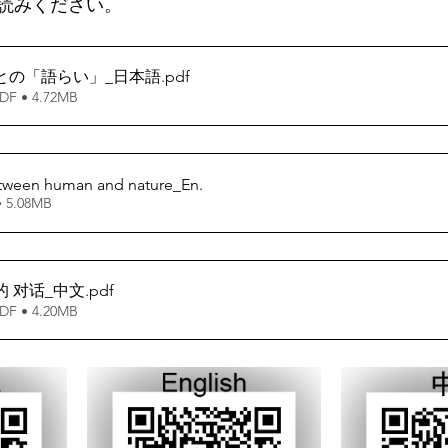
読みください。
との「語らい」_日本語
.pdf
 • 4.72MB
between human and nature_En
.
ウンロード： • 5.08MB
的 对话_中文
.pdf
 • 4.20MB