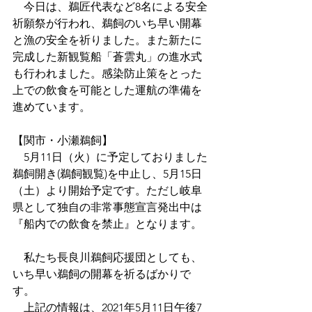
　今日は、鵜匠代表など8名による安全
祈願祭が行われ、鵜飼のいち早い開幕
と漁の安全を祈りました。また新たに
完成した新観覧船「蒼雲丸」の進水式
も行われました。感染防止策をとった
上での飲食を可能とした運航の準備を
進めています。
【関市・小瀬鵜飼】
　5月11日（火）に予定しておりました
鵜飼開き(鵜飼観覧)を中止し、5月15日
（土）より開始予定です。ただし岐阜
県として独自の非常事態宣言発出中は
『船内での飲食を禁止』となります。
　私たち長良川鵜飼応援団としても、
いち早い鵜飼の開幕を祈るばかりで
す。
　上記の情報は、2021年5月11日午後7