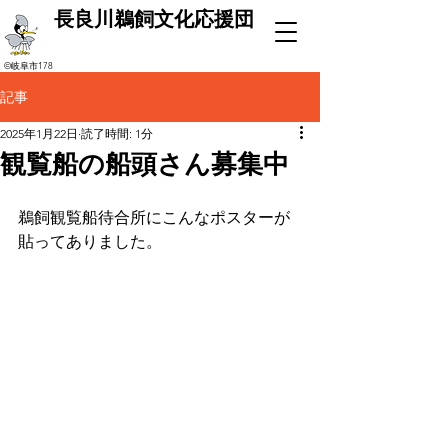
長良川鵜飼文化応援団
©岐阜市178
記事
2025年1月22日
読了時間: 1分
観覧船の船頭さん募集中
鵜飼観覧船待合所にこんなポスターが
貼ってありました。